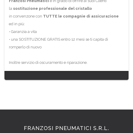
Franzosi Pneumatici
è in grado di offrire ai suoi Clienti
la
sostituzione professionale del cristallo
in convenzone con
TUTTE
le compagnie di assicurazione
ed in più:
• Garanzia a vita
• una SOSTITUZIONE GRATIS entro 12 mesi se ti capita di
romperlo di nuovo
Inoltre servizio di oscuramento e riparazione.
FRANZOSI PNEUMATICI S.R.L.